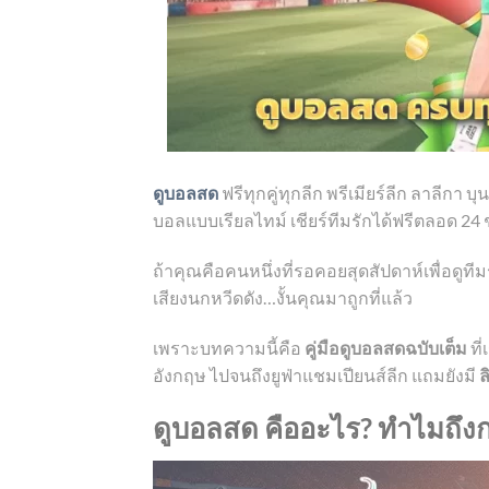
ดูบอลสด
ฟรีทุกคู่ทุกลีก พรีเมียร์ลีก ลาลีกา บ
บอลแบบเรียลไทม์ เชียร์ทีมรักได้ฟรีตลอด 24 ช
ถ้าคุณคือคนหนึ่งที่รอคอยสุดสัปดาห์เพื่อดูทีม
เสียงนกหวีดดัง…งั้นคุณมาถูกที่แล้ว
เพราะบทความนี้คือ
คู่มือดูบอลสดฉบับเต็ม
ที
อังกฤษ ไปจนถึงยูฟ่าแชมเปียนส์ลีก แถมยังมี
ล
ดูบอลสด คืออะไร? ทำไมถึง