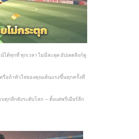
ได้ทุกที่ ทุกเวลา ไม่มีสะดุด อัปเดตลิงก์ดู
หรือถ้าหัวใจของคุณเต้นแรงขึ้นทุกครั้งที่
ทุกลีกดังระดับโลก — ตั้งแต่พรีเมียร์ลีก