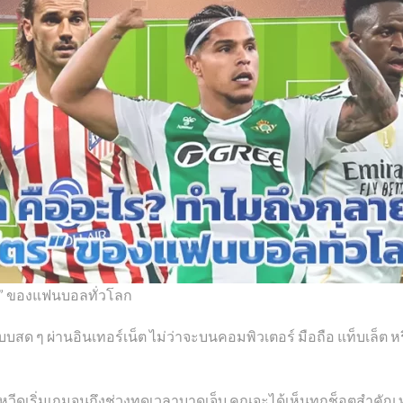
ร” ของแฟนบอลทั่วโลก
 ๆ ผ่านอินเทอร์เน็ต ไม่ว่าจะบนคอมพิวเตอร์ มือถือ แท็บเล็ต หรือ
งนกหวีดเริ่มเกมจนถึงช่วงทดเวลาบาดเจ็บ คุณจะได้เห็นทุกช็อตสำคัญ