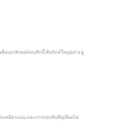
อเอกลักษณ์ของลีกนี้ ทีมยักษ์ใหญ่อย่าง ยู
หนียวแน่น และการแข่งขันที่ดุเดือดไม่