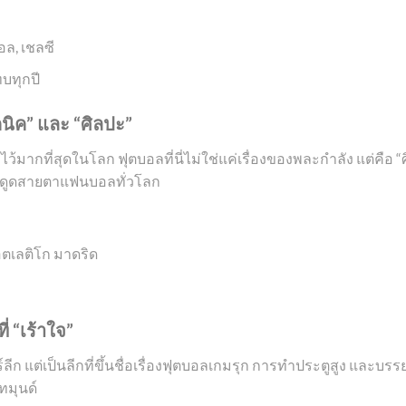
่อล, เชลซี
ทบทุกปี
นิค” และ “ศิลปะ”
ไว้มากที่สุดในโลก ฟุตบอลที่นี่ไม่ใช่แค่เรื่องของพละกำลัง แต่คือ 
ดึงดูดสายตาแฟนบอลทั่วโลก
แอตเลติโก มาดริด
่ “เร้าใจ”
ร์ลีก แต่เป็นลีกที่ขึ้นชื่อเรื่องฟุตบอลเกมรุก การทำประตูสูง แล
์ทมุนด์