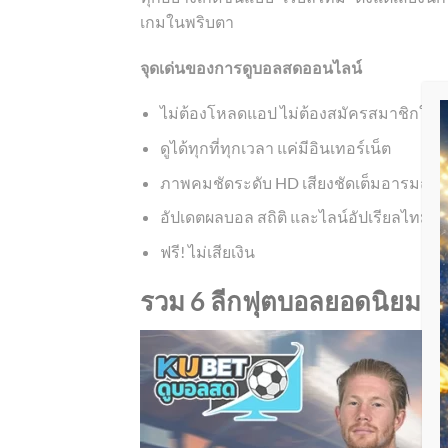
เกมในพริบตา
จุดเด่นของการดูบอลสดออนไลน์
ไม่ต้องโหลดแอป ไม่ต้องสมัครสมาชิกให้ยุ
ดูได้ทุกที่ทุกเวลา แค่มีอินเทอร์เน็ต
ภาพคมชัดระดับ HD เสียงชัดเต็มอารมณ์
อัปเดตผลบอล สถิติ และไลน์อัปเรียลไทม์
ฟรี! ไม่เสียเงิน
รวม 6 ลีกฟุตบอลยอดนิยม ท