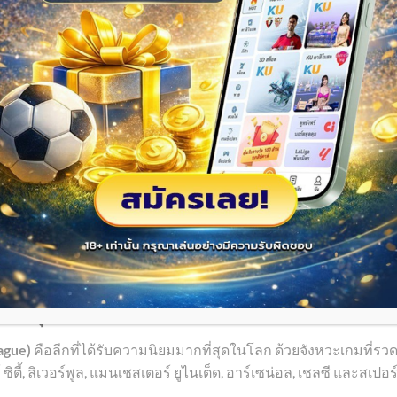
พลาด
องการดูบอลสดคือการได้ติดตามลีกที่แตกต่างกันทั้งในสไตล์กา
ดือดที่สุด” ในโลก
eague)
คือลีกที่ได้รับความนิยมมากที่สุดในโลก ด้วยจังหวะเกมที่รวดเ
ิตี้, ลิเวอร์พูล, แมนเชสเตอร์ ยูไนเต็ด, อาร์เซน่อล, เชลซี และสเปอร