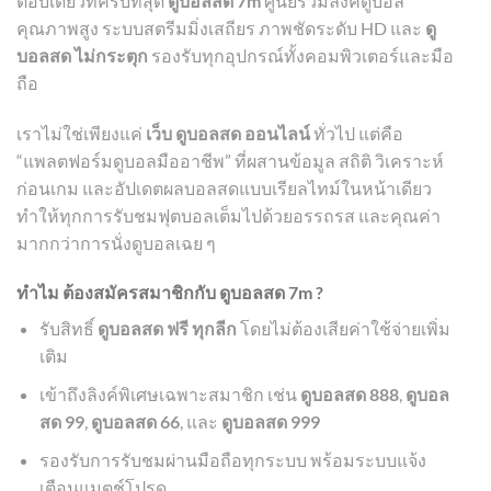
ตอบเดียวที่ครบที่สุด
ดูบอลสด 7m
ศูนย์รวมลิงค์ดูบอล
คุณภาพสูง ระบบสตรีมมิ่งเสถียร ภาพชัดระดับ HD และ
ดู
บอลสด ไม่กระตุก
รองรับทุกอุปกรณ์ทั้งคอมพิวเตอร์และมือ
ถือ
เราไม่ใช่เพียงแค่
เว็บ ดูบอลสด ออนไลน์
ทั่วไป แต่คือ
“แพลตฟอร์มดูบอลมืออาชีพ” ที่ผสานข้อมูล สถิติ วิเคราะห์
ก่อนเกม และอัปเดตผลบอลสดแบบเรียลไทม์ในหน้าเดียว
ทำให้ทุกการรับชมฟุตบอลเต็มไปด้วยอรรถรส และคุณค่า
มากกว่าการนั่งดูบอลเฉย ๆ
ทำไม ต้องสมัครสมาชิกกับ ดูบอลสด 7m ?
รับสิทธิ์
ดูบอลสด ฟรี ทุกลีก
โดยไม่ต้องเสียค่าใช้จ่ายเพิ่ม
เติม
เข้าถึงลิงค์พิเศษเฉพาะสมาชิก เช่น
ดูบอลสด 888
,
ดูบอล
สด 99
,
ดูบอลสด 66
, และ
ดูบอลสด 999
รองรับการรับชมผ่านมือถือทุกระบบ พร้อมระบบแจ้ง
เตือนแมตช์โปรด