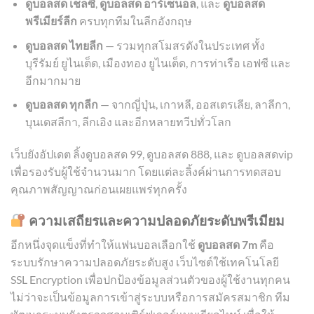
ดูบอลสด เชลซี
,
ดูบอลสด อาร์เซนอล
, และ
ดูบอลสด
พรีเมียร์ลีก
ครบทุกทีมในลีกอังกฤษ
ดูบอลสด ไทยลีก
— รวมทุกสโมสรดังในประเทศ ทั้ง
บุรีรัมย์ ยูไนเต็ด, เมืองทอง ยูไนเต็ด, การท่าเรือ เอฟซี และ
อีกมากมาย
ดูบอลสด ทุกลีก
— จากญี่ปุ่น, เกาหลี, ออสเตรเลีย, ลาลีกา,
บุนเดสลีกา, ลีกเอิง และอีกหลายทวีปทั่วโลก
เว็บยังอัปเดต ลิ้งดูบอลสด 99, ดูบอลสด 888, และ ดูบอลสดvip
เพื่อรองรับผู้ใช้จำนวนมาก โดยแต่ละลิ้งค์ผ่านการทดสอบ
คุณภาพสัญญาณก่อนเผยแพร่ทุกครั้ง
ความเสถียรและความปลอดภัยระดับพรีเมียม
อีกหนึ่งจุดแข็งที่ทำให้แฟนบอลเลือกใช้
ดูบอลสด 7m
คือ
ระบบรักษาความปลอดภัยระดับสูง เว็บไซต์ใช้เทคโนโลยี
SSL Encryption เพื่อปกป้องข้อมูลส่วนตัวของผู้ใช้งานทุกคน
ไม่ว่าจะเป็นข้อมูลการเข้าสู่ระบบหรือการสมัครสมาชิก ทีม