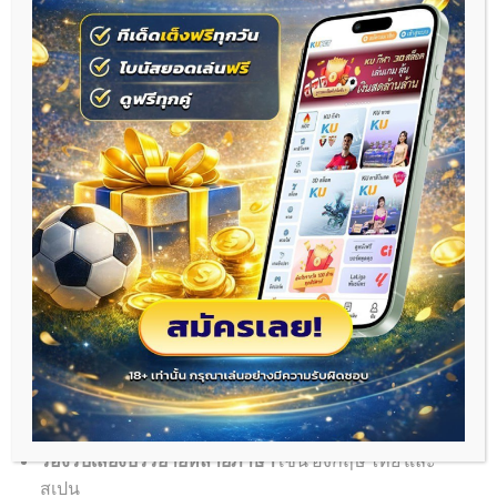
มีทีมงานดูแลตลอดเวลา
— หากลิ้งค์ไหนเสียหรือเกิด
ปัญหาขณะรับชม ทีมงานจะอัปเดต ลิ้งดูบอลสดใหม่
ภายในไม่กี่นาที
จุดเด่นของการดูผ่านมือถือ
ในยุคที่คนส่วนใหญ่ใช้สมาร์ตโฟนเป็นหลัก
ดูบอลสด
ออนไลน์ มือถือ
จึงกลายเป็นรูปแบบที่ได้รับความนิยมที่สุด
เว็บไซต์
ดูบอลสด 7m
ได้ปรับหน้าจอและระบบให้เหมาะสม
กับทุกขนาดจอโดยเฉพาะ
ฟีเจอร์เฉพาะมือถือที่โดดเด่น:
โหมดภาพเต็มจออัตโนมัติ
ปรับขนาดตามแนวนอนของ
มือถือ
ระบบแตะสองครั้งเพื่อย้อนหรือข้ามเวลา
สำหรับผู้ที่
อยากดูช็อตสำคัญย้อนหลัง
รองรับเสียงบรรยายหลายภาษา
เช่น อังกฤษ ไทย และ
สเปน