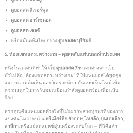
ดูบอลสด ลิเวอร์พูล
ดูบอลสด อาร์เซนอล
ดูบอลสด เชลซี
หรือแม้แต่ทีมไทยอย่าง
ดูบอลสด บุรีรัมย์
6. ห้องแชทสดระหว่างเกม – คุยสดกับแฟนบอลทั่วประเทศ
หนึ่งในจุดเด่นที่ทำให้
เว็บ ดูบอลสด 7m
แตกต่างจากเว็บ
ทั่วไป คือ “ห้องแชทสดระหว่างเกม” ที่ให้แฟนบอลได้พูดคุย
แสดงความคิดเห็น และวิเคราะห์เกมกันแบบเรียลไทม์ เพิ่ม
ความสนุกในการรับชมเหมือนกำลังดูบอลพร้อมเพื่อนนับ
ร้อย
หากคุณคือแฟนบอลตัวจริงที่ไม่อยากพลาดทุกนาทีของการ
แข่งขัน ไม่ว่าจะเป็น
พรีเมียร์ลีก อังกฤษ
,
ไทยลีก
,
บุนเดสลีกา
,
ลาลีกา
, หรือแม้แต่แมตช์อุ่นเครื่องระดับโลก — ที่นี่คือคำ