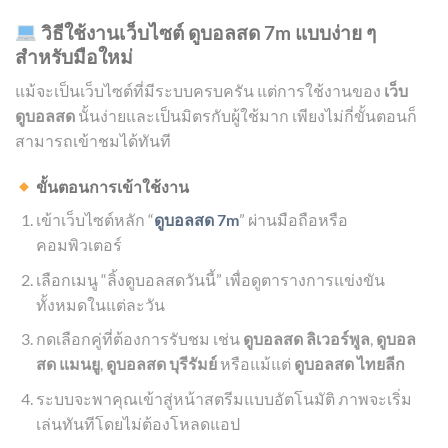
วิธีใช้งานเว็บไซต์ ดูบอลสด 7m แบบง่าย ๆ
สำหรับมือใหม่
แม้จะเป็นเว็บไซต์ที่มีระบบครบครัน แต่การใช้งานของ
เว็บ
ดูบอลสด
นั้นง่ายและเป็นมิตรกับผู้ใช้มาก เพียงไม่กี่ขั้นตอนก็
สามารถเข้าชมได้ทันที
ขั้นตอนการเข้าใช้งาน
เข้าเว็บไซต์หลัก “
ดูบอลสด 7m
” ผ่านมือถือหรือ
คอมพิวเตอร์
เลือกเมนู “ลิ้งดูบอลสดวันนี้” เพื่อดูตารางการแข่งขัน
ทั้งหมดในแต่ละวัน
กดเลือกคู่ที่ต้องการรับชม เช่น
ดูบอลสด ลิเวอร์พูล
,
ดูบอล
สด แมนยู
,
ดูบอลสด บุรีรัมย์
หรือแม้แต่
ดูบอลสด ไทยลีก
ระบบจะพาคุณเข้าสู่หน้าสตรีมแบบอัตโนมัติ ภาพจะเริ่ม
เล่นทันทีโดยไม่ต้องโหลดแอป