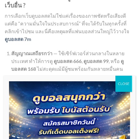
เว็บอื่น ?
การเลือกเว็บดูบอลสดไม่ใช่แค่เรื่องของภาพชัดหรือเสียงดี
แต่คือ “ความมั่นใจในประสบการณ์” ที่จะได้รับในทุกครั้งที่
คลิกเข้าไปชม และนี่คือเหตุผลที่แฟนบอลส่วนใหญ่ไว้วางใจ
ดูบอลสด 7m
สัญญาณเสถียรกว่า
— ใช้เซิร์ฟเวอร์ส่วนกลางในหลาย
ประเทศ ทำให้การดู
ดูบอลสด 666
,
ดูบอลสด 99
, หรือ
ดู
บอลสด 168
ไม่สะดุดแม้มีผู้ชมพร้อมกันหลายหมื่นคน
ไม่มีโฆษณาเกะกะ
— หน้าเว็บสะอาดตา โหลดไว ไม่
CLOSE
แสดง Pop-up ขณะดูบอล
ครบทุกช่องทาง
— รองรับทั้งเว็บบราวเซอร์, มือถือ, Smart
TV และแท็บเล็ต
ฟรี! ไม่มีค่าใช้จ่ายแอบแฝง
— ผู้ใช้สามารถดู
tvดูบอลสด
,
ดูบอลสด บ้านผลบอล
, หรือ
ดูบอลสด บ้านกีฬา
ได้แบบฟรี
ๆ ตลอด 24 ชั่วโมง