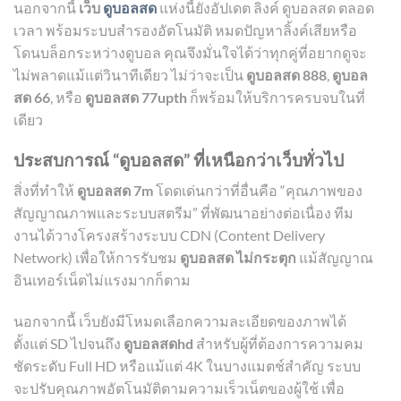
นอกจากนี้
เว็บ
ดูบอลสด
แห่งนี้ยังอัปเดต ลิงค์ ดูบอลสด ตลอด
เวลา พร้อมระบบสำรองอัตโนมัติ หมดปัญหาลิ้งค์เสียหรือ
โดนบล็อกระหว่างดูบอล คุณจึงมั่นใจได้ว่าทุกคู่ที่อยากดูจะ
ไม่พลาดแม้แต่วินาทีเดียว ไม่ว่าจะเป็น
ดูบอลสด 888
,
ดูบอล
สด 66
, หรือ
ดูบอลสด 77upth
ก็พร้อมให้บริการครบจบในที่
เดียว
ประสบการณ์ “ดูบอลสด” ที่เหนือกว่าเว็บทั่วไป
สิ่งที่ทำให้
ดูบอลสด 7m
โดดเด่นกว่าที่อื่นคือ “คุณภาพของ
สัญญาณภาพและระบบสตรีม” ที่พัฒนาอย่างต่อเนื่อง ทีม
งานได้วางโครงสร้างระบบ CDN (Content Delivery
Network) เพื่อให้การรับชม
ดูบอลสด ไม่กระตุก
แม้สัญญาณ
อินเทอร์เน็ตไม่แรงมากก็ตาม
นอกจากนี้ เว็บยังมีโหมดเลือกความละเอียดของภาพได้
ตั้งแต่ SD ไปจนถึง
ดูบอลสดhd
สำหรับผู้ที่ต้องการความคม
ชัดระดับ Full HD หรือแม้แต่ 4K ในบางแมตช์สำคัญ ระบบ
จะปรับคุณภาพอัตโนมัติตามความเร็วเน็ตของผู้ใช้ เพื่อ