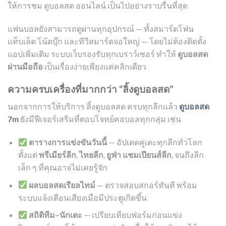
ให้การชม ดูบอลสด ออนไลน์ เป็นไปอย่างราบรื่นที่สุด
แฟนบอลยังสามารถดูผ่านทุกอุปกรณ์ — ทั้งสมาร์ตโฟน
แท็บเล็ต โน้ตบุ๊ก และทีวีสมาร์ตจอใหญ่ — โดยไม่ต้องติดตั้ง
แอปเพิ่มเติม ระบบเว็บรองรับทุกเบราว์เซอร์ ทำให้
ดูบอลสด
ผ่านมือถือ
เป็นเรื่องง่ายเพียงแค่คลิกเดียว
ความครบเครื่องที่มากกว่า “ลิ้งดูบอลสด”
นอกจากการให้บริการ ลิ้งดูบอลสด ครบทุกลีกแล้ว
ดูบอลสด
7m
ยังมีฟีเจอร์เสริมที่ตอบโจทย์คอบอลทุกกลุ่ม เช่น
ตารางการแข่งขันวันนี้
— อัปเดตคู่เตะทุกลีกทั่วโลก
ตั้งแต่
พรีเมียร์ลีก
,
ไทยลีก
,
ยูฟ่า แชมเปียนส์ลีก
, จนถึงลีก
เล็ก ๆ ที่คุณอาจไม่เคยรู้จัก
ผลบอลสดเรียลไทม์
— ตรวจสอบสกอร์ทันที พร้อม
ระบบแจ้งเตือนเสียงเมื่อมีประตูเกิดขึ้น
สถิติทีม–นักเตะ
— เปรียบเทียบฟอร์มก่อนแข่ง