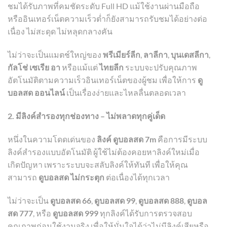
ชมได้รับภาพที่คมชัดระดับ Full HD แม้ใช้งานผ่านมือถือ
หรืออินเทอร์เน็ตความเร็วต่ำก็ยังสามารถรับชมได้อย่างต่อ
เนื่อง ไม่สะดุด ไม่หลุดกลางคัน
ไม่ว่าจะเป็นแมตช์ใหญ่ของ
พรีเมียร์ลีก
,
ลาลีกา
,
บุนเดสลีกา
,
กัลโช่ เซเรีย อา
หรือแม้แต่
ไทยลีก
ระบบจะปรับคุณภาพ
อัตโนมัติตามความเร็วอินเทอร์เน็ตของผู้ชม เพื่อให้การ
ดู
บอลสด ออนไลน์
เป็นเรื่องง่ายและไหลลื่นตลอดเวลา
2. มีลิงค์สำรองทุกช่องทาง – ไม่พลาดทุกคู่เด็ด
หนึ่งในความโดดเด่นของ
ลิงค์ ดูบอลสด 7m
คือการมีระบบ
ลิงค์สำรองแบบอัตโนมัติ ผู้ใช้ไม่ต้องคอยหาลิงค์ใหม่เมื่อ
เกิดปัญหา เพราะระบบจะสลับลิงค์ให้ทันที เพื่อให้คุณ
สามารถ
ดูบอลสด ไม่กระตุก
ต่อเนื่องได้ทุกเวลา
ไม่ว่าจะเป็น
ดูบอลสด 66
,
ดูบอลสด 99
,
ดูบอลสด 888
,
ดูบอล
สด 777
, หรือ
ดูบอลสด 999
ทุกลิงค์ได้รับการตรวจสอบ
คุณภาพก่อนใช้งานจริง เพื่อให้มั่นใจได้ว่าไม่มีลิงค์เสียหรือ