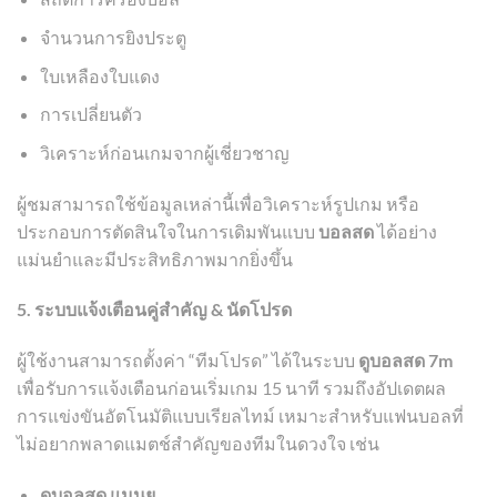
จำนวนการยิงประตู
ใบเหลืองใบแดง
การเปลี่ยนตัว
วิเคราะห์ก่อนเกมจากผู้เชี่ยวชาญ
ผู้ชมสามารถใช้ข้อมูลเหล่านี้เพื่อวิเคราะห์รูปเกม หรือ
ประกอบการตัดสินใจในการเดิมพันแบบ
บอลสด
ได้อย่าง
แม่นยำและมีประสิทธิภาพมากยิ่งขึ้น
5. ระบบแจ้งเตือนคู่สำคัญ & นัดโปรด
ผู้ใช้งานสามารถตั้งค่า “ทีมโปรด” ได้ในระบบ
ดูบอลสด 7m
เพื่อรับการแจ้งเตือนก่อนเริ่มเกม 15 นาที รวมถึงอัปเดตผล
การแข่งขันอัตโนมัติแบบเรียลไทม์ เหมาะสำหรับแฟนบอลที่
ไม่อยากพลาดแมตช์สำคัญของทีมในดวงใจ เช่น
ดูบอลสด แมนยู