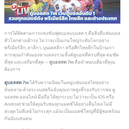
การได้ติดตามการแข่งขันฟุตบอลแบบสด ๆ คือสิ่งที่แฟนบอล
ทั่วโลกต่างเฝ้ารอ ไม่ว่าจะเป็นเกมใหญ่ระดับโลกอย่าง
พรีเมียร์ลีก, ลาลีกา, บุนเดสลีกา หรือศึกไทยลีกในบ้านเรา
หากคุณกำลังมองหาแหล่งรวมลิ้งค์ดูบอลที่ครบที่สุด คมชัด
ที่สุด และเสถียรที่สุด —
ดูบอลสด 7m
คือคำตอบเดียวที่คุณ
ต้องการ
ดูบอลสด 7m
ได้รับความนิยมในหมู่แฟนบอลไทยอย่าง
ล้นหลาม ด้วยระบบสตรีมมิงคุณภาพสูงที่รองรับการชม ดู
บอลสด ออนไลน์ มือถือ ได้ทุกระบบ ไม่ว่าจะเป็น iOS หรือ
Android ช่วยให้คุณรับชมทุกแมตช์ได้อย่างลื่นไหล ไม่มี
สะดุด ไม่ดีเลย์ ไม่กระตุก แม้จะเป็นแมตช์ใหญ่ที่มีผู้ชมพร้อม
กันนับแสนคน