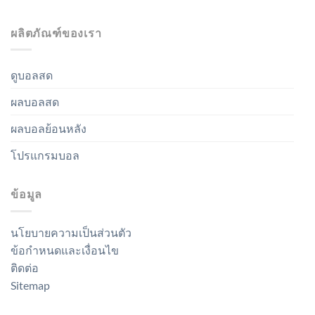
ผลิตภัณฑ์ของเรา
ดูบอลสด
ผลบอลสด
ผลบอลย้อนหลัง
โปรแกรมบอล
ข้อมูล
นโยบายความเป็นส่วนตัว
ข้อกำหนดและเงื่อนไข
ติดต่อ
Sitemap