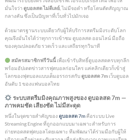
พัฒนาระบบยังตรวจสอบเซิร์ฟเวอร์แบบเรียลไทม์ เพื่อให้
มั่นใจว่า
ดูบอลสด ไม่ดีเลย์
, ไม่มีจอดำ หรือโดนตัดสัญญาณ
กลางคัน ซึ่งเป็นปัญหาที่เว็บทั่วไปมักเจอ
ด้วยมาตรฐานระบบเดียวกับผู้ให้บริการสตรีมมิงระดับโลก
คุณจึงมั่นใจได้ว่าทุกการเข้าชม ดูบอลสด ออนไลน์ มือถือ
ของคุณปลอดภัย รวดเร็ว และเสถียรทุกวินาที
สมัครสมาชิกฟรีวันนี้
เพื่อเข้ารับสิทธิ์ดูบอลสดครบทุกลีก
พร้อมอัปเดตข่าวสารฟุตบอลก่อนใคร แค่คลิกเดียวก็เข้าสู่
โลกของฟุตบอลแบบเต็มอรรถรสกับ
ดูบอลสด 7m
เว็บดูบอล
อันดับ 1 ของแฟนบอลไทย
ระบบสตรีมมิงคุณภาพสูงของ ดูบอลสด 7m —
ภาพคมชัด เสียงชัด ไม่มีสะดุด
หนึ่งในจุดขายสำคัญของ
ดูบอลสด 7m
คือระบบ Live
Streaming Engine ที่ถูกออกแบบมาเฉพาะสำหรับการ
ถ่ายทอดสดฟุตบอลโดยเฉพาะ ทีมพัฒนาได้ร่วมมือกับผู้ให้
บริการเครือข่ายระดับสากล เพื่อส่งสัญญาณภาพแบบเรียล