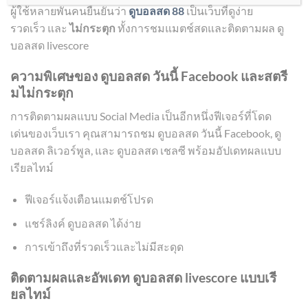
ผู้ใช้หลายพันคนยืนยันว่า
ดูบอลสด 88
เป็นเว็บที่ดูง่าย
รวดเร็ว และ
ไม่กระตุก
ทั้งการชมแมตช์สดและติดตามผล ดู
บอลสด livescore
ความพิเศษของ ดูบอลสด วันนี้ Facebook และสตรี
มไม่กระตุก
การติดตามผลแบบ Social Media เป็นอีกหนึ่งฟีเจอร์ที่โดด
เด่นของเว็บเรา คุณสามารถชม ดูบอลสด วันนี้ Facebook, ดู
บอลสด ลิเวอร์พูล, และ ดูบอลสด เชลซี พร้อมอัปเดทผลแบบ
เรียลไทม์
ฟีเจอร์แจ้งเตือนแมตช์โปรด
แชร์ลิงค์ ดูบอลสด ได้ง่าย
การเข้าถึงที่รวดเร็วและไม่มีสะดุด
ติดตามผลและอัพเดท ดูบอลสด livescore แบบเรี
ยลไทม์