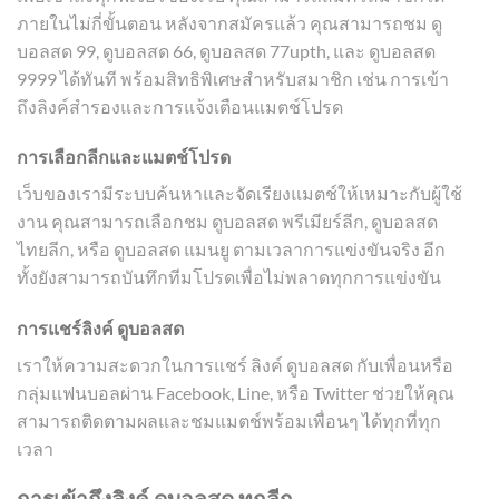
ภายในไม่กี่ขั้นตอน หลังจากสมัครแล้ว คุณสามารถชม ดู
บอลสด 99, ดูบอลสด 66, ดูบอลสด 77upth, และ ดูบอลสด
9999 ได้ทันที พร้อมสิทธิพิเศษสำหรับสมาชิก เช่น การเข้า
ถึงลิงค์สำรองและการแจ้งเตือนแมตช์โปรด
การเลือกลีกและแมตช์โปรด
เว็บของเรามีระบบค้นหาและจัดเรียงแมตช์ให้เหมาะกับผู้ใช้
งาน คุณสามารถเลือกชม ดูบอลสด พรีเมียร์ลีก, ดูบอลสด
ไทยลีก, หรือ ดูบอลสด แมนยู ตามเวลาการแข่งขันจริง อีก
ทั้งยังสามารถบันทึกทีมโปรดเพื่อไม่พลาดทุกการแข่งขัน
การแชร์ลิงค์ ดูบอลสด
เราให้ความสะดวกในการแชร์ ลิงค์ ดูบอลสด กับเพื่อนหรือ
กลุ่มแฟนบอลผ่าน Facebook, Line, หรือ Twitter ช่วยให้คุณ
สามารถติดตามผลและชมแมตช์พร้อมเพื่อนๆ ได้ทุกที่ทุก
เวลา
การเข้าถึงลิงค์ ดูบอลสด ทุกลีก