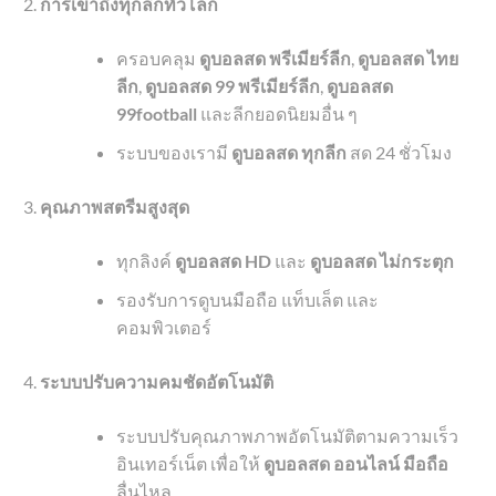
การเข้าถึงทุกลีกทั่วโลก
ครอบคลุม
ดูบอลสด พรีเมียร์ลีก
,
ดูบอลสด ไทย
ลีก
,
ดูบอลสด 99 พรีเมียร์ลีก
,
ดูบอลสด
99football
และลีกยอดนิยมอื่น ๆ
ระบบของเรามี
ดูบอลสด ทุกลีก
สด 24 ชั่วโมง
คุณภาพสตรีมสูงสุด
ทุกลิงค์
ดูบอลสด HD
และ
ดูบอลสด ไม่กระตุก
รองรับการดูบนมือถือ แท็บเล็ต และ
คอมพิวเตอร์
ระบบปรับความคมชัดอัตโนมัติ
ระบบปรับคุณภาพภาพอัตโนมัติตามความเร็ว
อินเทอร์เน็ต เพื่อให้
ดูบอลสด ออนไลน์ มือถือ
ลื่นไหล