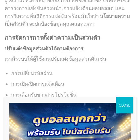
ผู้ใช้งานที่สมัครสมาชิกจะได้รับสิทธิ์เข้าถึงฟีเจอร์พิเศษ เช่น
ตารางการแข่งขันล่วงหน้า, การแจ้งเตือนผลบอลสด, และ
การวิเคราะห์สถิติการแข่งขัน พร้อมมั่นใจว่า
นโยบายความ
เป็นส่วนตัว
จะปกป้องข้อมูลคุณตลอดเวลา
การจัดการการตั้งค่าความเป็นส่วนตัว
ปรับแต่งข้อมูลส่วนตัวได้ตามต้องการ
เรามีระบบให้ผู้ใช้งานปรับแต่งข้อมูลส่วนตัว เช่น
การเปลี่ยนรหัสผ่าน
การเปิด/ปิดการแจ้งเตือน
การเลือกรับข่าวสารโปรโมชั่น
CLOSE
ทุกการปรับตั้งค่าเป็นไปตาม
นโยบายความเป็นส่วนตัว
ของ
เรา ทำให้คุณควบคุมข้อมูลของตัวเองได้เต็มที่
ความปลอดภัยของข้อมูลผู้ใช้งาน