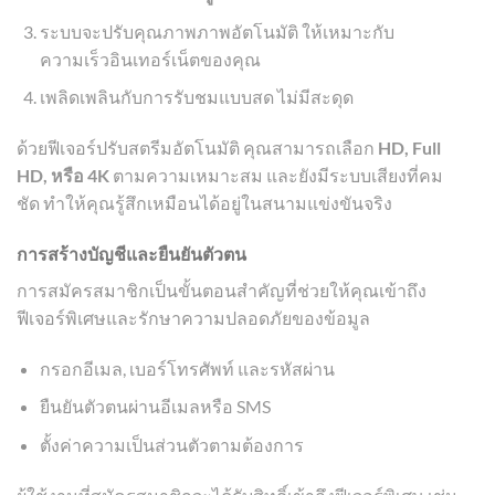
ระบบจะปรับคุณภาพภาพอัตโนมัติ ให้เหมาะกับ
ความเร็วอินเทอร์เน็ตของคุณ
เพลิดเพลินกับการรับชมแบบสด ไม่มีสะดุด
ด้วยฟีเจอร์ปรับสตรีมอัตโนมัติ คุณสามารถเลือก
HD, Full
HD, หรือ 4K
ตามความเหมาะสม และยังมีระบบเสียงที่คม
ชัด ทำให้คุณรู้สึกเหมือนได้อยู่ในสนามแข่งขันจริง
การสร้างบัญชีและยืนยันตัวตน
การสมัครสมาชิกเป็นขั้นตอนสำคัญที่ช่วยให้คุณเข้าถึง
ฟีเจอร์พิเศษและรักษาความปลอดภัยของข้อมูล
กรอกอีเมล, เบอร์โทรศัพท์ และรหัสผ่าน
ยืนยันตัวตนผ่านอีเมลหรือ SMS
ตั้งค่าความเป็นส่วนตัวตามต้องการ