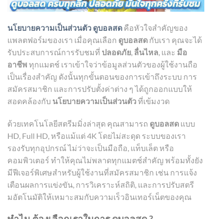
นโยบายความเป็นส่วนตัว ดูบอลสด
คือหัวใจสำคัญของ
แพลตฟอร์มของเรา เมื่อคุณเลือก
ดูบอลสด
กับเรา คุณจะได้
รับประสบการณ์การรับชมที่
ปลอดภัย
,
ลื่นไหล
, และ
มือ
อาชีพ
ทุกแมตช์ เราเข้าใจว่าข้อมูลส่วนตัวของผู้ใช้งานถือ
เป็นเรื่องสำคัญ ดังนั้นทุกขั้นตอนของการเข้าถึงระบบ การ
สมัครสมาชิก และการปรับตั้งค่าต่าง ๆ ได้ถูกออกแบบให้
สอดคล้องกับ
นโยบายความเป็นส่วนตัว
ที่เข้มงวด
ด้วยเทคโนโลยีสตรีมมิ่งล่าสุด คุณสามารถ
ดูบอลสด
แบบ
HD, Full HD, หรือแม้แต่ 4K โดยไม่สะดุด ระบบของเรา
รองรับทุกอุปกรณ์ ไม่ว่าจะเป็นมือถือ, แท็บเล็ต หรือ
คอมพิวเตอร์ ทำให้คุณไม่พลาดทุกแมตช์สำคัญ พร้อมทั้งยัง
มีฟีเจอร์พิเศษสำหรับผู้ใช้งานที่สมัครสมาชิก เช่น การแจ้ง
เตือนผลการแข่งขัน, การวิเคราะห์สถิติ, และการปรับสตรี
มอัตโนมัติให้เหมาะสมกับความเร็วอินเทอร์เน็ตของคุณ
ทำไม ต้องเลือกเราในการ ดูบอลสด ?