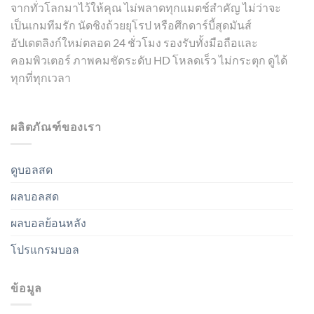
จากทั่วโลกมาไว้ให้คุณ ไม่พลาดทุกแมตช์สำคัญ ไม่ว่าจะ
เป็นเกมทีมรัก นัดชิงถ้วยยุโรป หรือศึกดาร์บี้สุดมันส์
อัปเดตลิงก์ใหม่ตลอด 24 ชั่วโมง รองรับทั้งมือถือและ
คอมพิวเตอร์ ภาพคมชัดระดับ HD โหลดเร็ว ไม่กระตุก ดูได้
ทุกที่ทุกเวลา
ผลิตภัณฑ์ของเรา
ดูบอลสด
ผลบอลสด
ผลบอลย้อนหลัง
โปรแกรมบอล
ข้อมูล