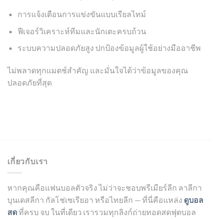
การแจ้งเตือนการแข่งขันแบบเรียลไทม์
ฟีเจอร์วิเคราะห์ทีมและนักเตะครบถ้วน
ระบบความปลอดภัยสูง ปกป้องข้อมูลผู้ใช้อย่างมืออาชีพ
ไม่พลาดทุกแมตช์สำคัญ และมั่นใจได้ว่าข้อมูลของคุณ
ปลอดภัยที่สุด
เกี่ยวกับเรา
หากคุณคือแฟนบอลตัวจริง ไม่ว่าจะชอบพรีเมียร์ลีก ลาลีกา
บุนเดสลีกา กัลโช่เซเรียอา หรือไทยลีก — ที่นี่คือแหล่ง
ดูบอล
สด
ที่ครบ จบ ในที่เดียว เรารวมทุกลิงก์ถ่ายทอดสดฟุตบอล