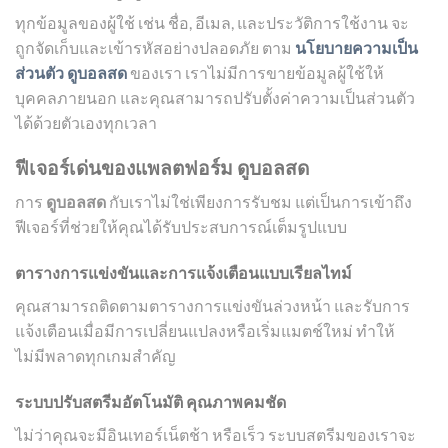
ทุกข้อมูลของผู้ใช้ เช่น ชื่อ, อีเมล, และประวัติการใช้งาน จะ
ถูกจัดเก็บและเข้ารหัสอย่างปลอดภัย ตาม
นโยบายความเป็น
ส่วนตัว ดูบอลสด
ของเรา เราไม่มีการขายข้อมูลผู้ใช้ให้
บุคคลภายนอก และคุณสามารถปรับตั้งค่าความเป็นส่วนตัว
ได้ด้วยตัวเองทุกเวลา
ฟีเจอร์เด่นของแพลตฟอร์ม ดูบอลสด
การ
ดูบอลสด
กับเราไม่ใช่เพียงการรับชม แต่เป็นการเข้าถึง
ฟีเจอร์ที่ช่วยให้คุณได้รับประสบการณ์เต็มรูปแบบ
ตารางการแข่งขันและการแจ้งเตือนแบบเรียลไทม์
คุณสามารถติดตามตารางการแข่งขันล่วงหน้า และรับการ
แจ้งเตือนเมื่อมีการเปลี่ยนแปลงหรือเริ่มแมตช์ใหม่ ทำให้
ไม่มีพลาดทุกเกมสำคัญ
ระบบปรับสตรีมอัตโนมัติ คุณภาพคมชัด
ไม่ว่าคุณจะมีอินเทอร์เน็ตช้า หรือเร็ว ระบบสตรีมของเราจะ