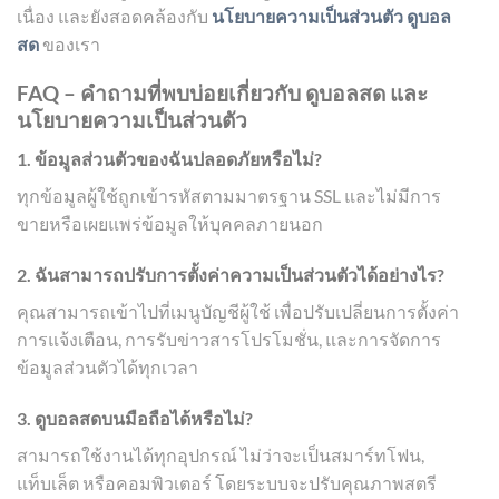
เนื่อง และยังสอดคล้องกับ
นโยบายความเป็นส่วนตัว ดูบอล
สด
ของเรา
FAQ – คำถามที่พบบ่อยเกี่ยวกับ ดูบอลสด และ
นโยบายความเป็นส่วนตัว
1. ข้อมูลส่วนตัวของฉันปลอดภัยหรือไม่?
ทุกข้อมูลผู้ใช้ถูกเข้ารหัสตามมาตรฐาน SSL และไม่มีการ
ขายหรือเผยแพร่ข้อมูลให้บุคคลภายนอก
2. ฉันสามารถปรับการตั้งค่าความเป็นส่วนตัวได้อย่างไร?
คุณสามารถเข้าไปที่เมนูบัญชีผู้ใช้ เพื่อปรับเปลี่ยนการตั้งค่า
การแจ้งเตือน, การรับข่าวสารโปรโมชั่น, และการจัดการ
ข้อมูลส่วนตัวได้ทุกเวลา
3. ดูบอลสดบนมือถือได้หรือไม่?
สามารถใช้งานได้ทุกอุปกรณ์ ไม่ว่าจะเป็นสมาร์ทโฟน,
แท็บเล็ต หรือคอมพิวเตอร์ โดยระบบจะปรับคุณภาพสตรี