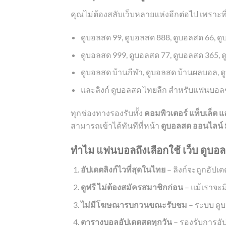
คุณไม่ต้องสลับเว็บหลายแห่งอีกต่อไป เพราะที
ดูบอลสด 99, ดูบอลสด 888, ดูบอลสด 66, ด
ดูบอลสด 999, ดูบอลสด 77, ดูบอลสด 365, 
ดูบอลสด บ้านกีฬา, ดูบอลสด บ้านผลบอล, 
และลิงก์ ดูบอลสด ไทยลีก สำหรับแฟนบอ
ทุกช่องทางรองรับทั้ง
คอมพิวเตอร์ แท็บเล็ต แ
สามารถเข้าได้ทันทีที่หน้า
ดูบอลสด ออนไลน์ ม
ทำไม แฟนบอลถึงเลือกใช้ เว็บ ดูบอ
อัปเดตลิงก์ไวที่สุดในไทย
– ลิงก์จะถูกอัป
ดูฟรี ไม่ต้องสมัครสมาชิกก่อน
– แม้เราจะม
ไม่มีโฆษณารบกวนขณะรับชม
– ระบบ ดูบ
ตารางบอลอัปเดตสดทุกวัน
– รองรับการอัป