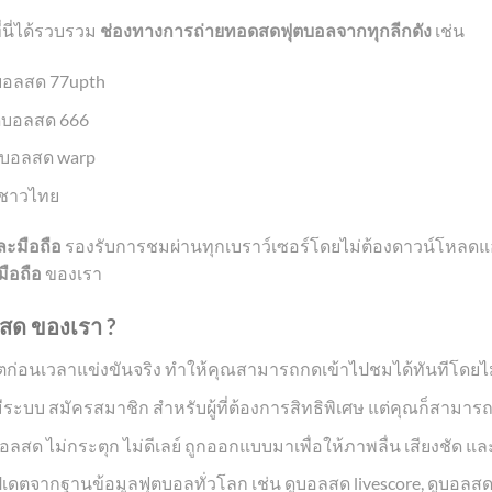
่นี่ได้รวบรวม
ช่องทางการถ่ายทอดสดฟุตบอลจากทุกลีกดัง
เช่น
ูบอลสด 77upth
ดูบอลสด 666
ดูบอลสด warp
ลชาวไทย
ละมือถือ
รองรับการชมผ่านทุกเบราว์เซอร์โดยไม่ต้องดาวน์โหลดแอปใ
ือถือ
ของเรา
ลสด ของเรา ?
เดตก่อนเวลาแข่งขันจริง ทำให้คุณสามารถกดเข้าไปชมได้ทันทีโดยไม
ีระบบ สมัครสมาชิก สำหรับผู้ที่ต้องการสิทธิพิเศษ แต่คุณก็สามารถด
อลสด ไม่กระตุก ไม่ดีเลย์ ถูกออกแบบมาเพื่อให้ภาพลื่น เสียงชัด แล
เดตจากฐานข้อมูลฟุตบอลทั่วโลก เช่น ดูบอลสด livescore, ดูบอลสด วั