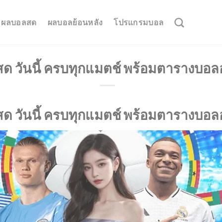
ผลบอลสด
ผลบอลย้อนหลัง
โปรแกรมบอล
ลสด วันนี้ ครบทุกแมตช์ พร้อมตารางบอ
ลสด วันนี้ ครบทุกแมตช์ พร้อมตารางบอ