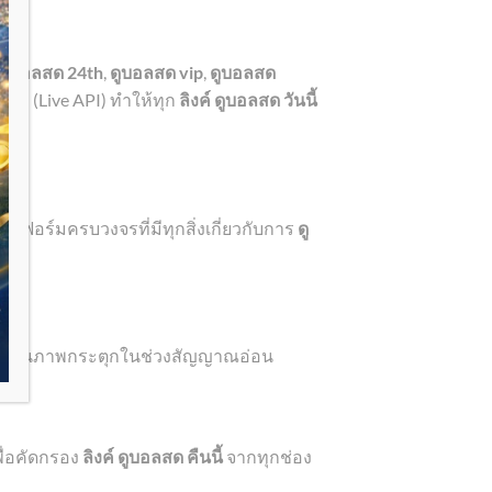
ดูบอลสด 24th
,
ดูบอลสด vip
,
ดูบอลสด
าง (Live API) ทำให้ทุก
ลิงค์ ดูบอลสด วันนี้
ตฟอร์มครบวงจรที่มีทุกสิ่งเกี่ยวกับการ
ดู
อป้องกันภาพกระตุกในช่วงสัญญาณอ่อน
พื่อคัดกรอง
ลิงค์ ดูบอลสด คืนนี้
จากทุกช่อง