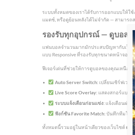
ระบบทั้งหมดของเราได้รับการออกแบบให้ใช้งานง
แมตช์, หรือดูย้อนหลังได้ไม่จำกัด — สามารถ
รองรับทุกอุปกรณ์ — ดูบอลชั
แฟนบอลจำนวนมากมักประสบปัญหากับเว็บ
แบบ Responsive ที่รองรับทุกขนาดหน้าจอ ไม่ว
ฟีเจอร์เด่นที่ช่วยให้การดูบอลของคุณเหนือระด
Auto Server Switch
: เปลี่ยนเซิร์ฟเวอ
Live Score Overlay
: แสดงสกอร์แบบเร
ระบบแจ้งเตือนก่อนแข่ง
: แจ้งเตือนผ่าน
ฟังก์ชัน Favorite Match
: บันทึกทีมโปร
ทั้งหมดนี้รวมอยู่ในหน้าเดียวของเว็บไซต์
ดูบ