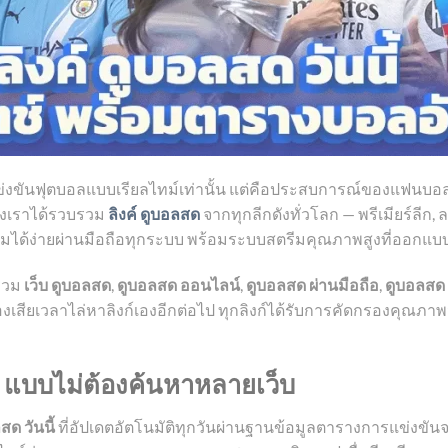
ข่งขันฟุตบอลแบบเรียลไทม์เท่านั้น แต่คือประสบการณ์ของแฟนบอลต
องเราได้รวบรวม
ลิงค์ ดูบอลสด
จากทุกลีกดังทั่วโลก — พรีเมียร์ลีก, 
ได้ง่ายผ่านมือถือทุกระบบ พร้อมระบบสตรีมคุณภาพสูงที่ออกแบบม
บรวม
เว็บ ดูบอลสด
,
ดูบอลสด ออนไลน์
,
ดูบอลสด ผ่านมือถือ
,
ดูบอลสด
้องเสียเวลาไล่หาลิงก์เองอีกต่อไป ทุกลิงก์ได้รับการคัดกรองคุณภา
คู่ แบบไม่ต้องค้นหาหลายเว็บ
ด วันนี้
ที่อัปเดตอัตโนมัติทุกวันผ่านฐานข้อมูลตารางการแข่งขัน