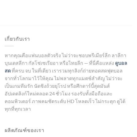
เกี่ยวกับเรา
หากคุณคือแฟนบอลตัวจริง ไม่ว่าจะชอบพรีเมียร์ลีก ลาลีกา
บุนเดสลีกา กัลโช่เซเรียอา หรือไทยลีก — ที่นี่คือแหล่ง
ดูบอล
สด
ที่ครบ จบ ในที่เดียว เรารวมทุกลิงก์ถ่ายทอดสดฟุตบอล
จากทั่วโลกมาไว้ให้คุณ ไม่พลาดทุกแมตช์สำคัญ ไม่ว่าจะ
เป็นเกมทีมรัก นัดชิงถ้วยยุโรป หรือศึกดาร์บี้สุดมันส์
อัปเดตลิงก์ใหม่ตลอด 24 ชั่วโมง รองรับทั้งมือถือและ
คอมพิวเตอร์ ภาพคมชัดระดับ HD โหลดเร็ว ไม่กระตุก ดูได้
ทุกที่ทุกเวลา
ผลิตภัณฑ์ของเรา