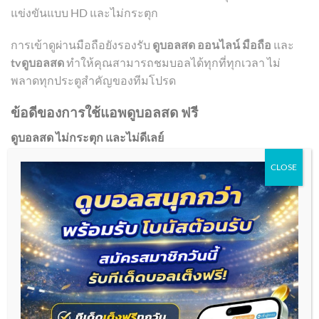
แข่งขันแบบ HD และไม่กระตุก
การเข้าดูผ่านมือถือยังรองรับ
ดูบอลสด ออนไลน์ มือถือ
และ
tvดูบอลสด
ทำให้คุณสามารถชมบอลได้ทุกที่ทุกเวลา ไม่
พลาดทุกประตูสำคัญของทีมโปรด
ข้อดีของการใช้แอพดูบอลสด ฟรี
ดูบอลสด ไม่กระตุก และไม่ดีเลย์
หนึ่งในข้อดีสำคัญของ
แอพดูบอลสด ฟรี
คือระบบสตรีมมิ่งที่
CLOSE
เสถียรและไม่กระตุก คุณสามารถชมการแข่งขันแบบเรียล
ไทม์โดยไม่มีดีเลย์ แม้ในช่วงเวลาที่มีผู้ใช้งานจำนวนมาก
แอพนี้ยังรองรับ
ดูบอลสดvip
,
ดูบอลสด 24th
,
ดูบอลสด warp
,
ดูบอลสด 365
ทำให้มั่นใจได้ว่าคุณจะไม่พลาดทุกประตูและ
ทุกเหตุการณ์สำคัญ
ครบทุกลีกและทุกแมทช์
แอพนี้รวบรวมทุกลีก ไม่ว่าจะเป็น
ดูบอลสด พรีเมียร์ลีก
,
ดู