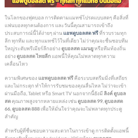
ในโลกของฟุตบอล การติดตามแมทช์โปรดแบบสดๆ คือสิ่งที่
แฟนบอลทุกคนต้องการ และวันนี้คุณสามารถเข้าถึง
ประสบการณ์นี้ได้ง่ายๆ ผ่าน
แอพดูบอลสด ฟรี
ที่รวบรวมทุก
ลีก ทุกทีม และทุกแมทช์ไว้ในที่เดียว ไม่ว่าคุณจะชื่นชอบทีม
ใหญ่ระดับพรีเมียร์ลีกอย่าง
ดูบอลสด แมนยู
หรือทีมท้องถิ่น
อย่าง
ดูบอลสด ไทยลีก
แอพนี้ให้คุณไม่พลาดทุกความ
เคลื่อนไหว
ความพิเศษของ
แอพดูบอลสด ฟรี
คือระบบสตรีมมิ่งที่เสถียร
และไม่กระตุก ทำให้การรับชมของคุณลื่นไหล ไม่ว่าจะเข้า
ผ่านมือถือ, Tablet หรือ Smart TV นอกจากนี้ยังมี
ลิงค์ ดูบอล
สด
คุณภาพสูงจากหลายแหล่ง เช่น
ดูบอลสด 99
,
ดูบอลสด
66
,
ดูบอลสด 888
เพื่อให้มั่นใจว่าคุณจะไม่พลาดทุกประตู
สำคัญ
สำหรับผู้ที่ชื่นชอบความสะดวกในการเข้าดู การติดตั้งแอพนี้